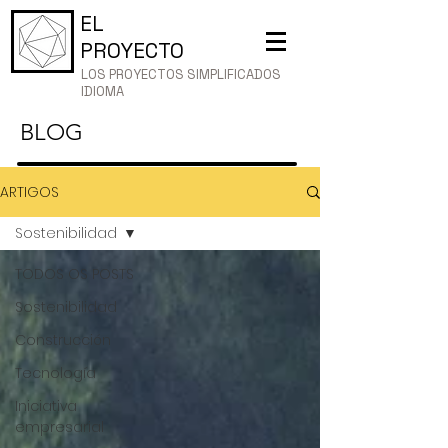
EL
PROYECTO
LOS PROYECTOS SIMPLIFICADOS
IDIOMA
BLOG
ARTIGOS
Sostenibilidad
TODOS OS POSTS
Sostenibilidad
Construcción
Tecnología
Iniciativa
empresarial