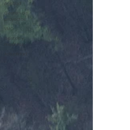
Agilidad
Gestión de
proyectos
VMO
Gestión y
madurez
Actualidad