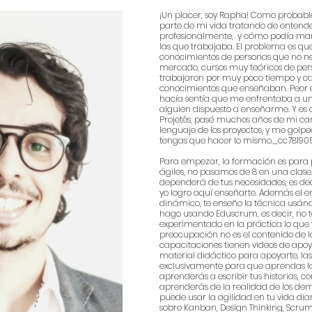
¡Un placer, soy Rapha! Como probab
parte de mi vida tratando de enten
profesionalmente, y cómo podía marc
las que trabajaba. El problema es 
conocimientos de personas que no n
mercado, cursos muy teóricos de pe
trabajaron por muy poco tiempo y ca
conocimientos que enseñaban. Peor 
hacía sentía que me enfrentaba a u
alguien dispuesto a enseñarme. Y es 
Projetês, pasé muchos años de mi car
lenguaje de los proyectos, y me gol
tengas que hacer lo mismo._cc7819
Para empezar, la formación es para 
ágiles, no pasamos de 8 en una clase
dependerá de tus necesidades, es deci
yo logro aquí enseñarte. Además el
dinámico, te enseño la técnica usánd
hago usando Eduscrum, es decir, no t
experimentado en la práctica lo que
preocupación no es el contenido de la
capacitaciones tienen videos de apoy
material didáctico para apoyarte, las
exclusivamente para que aprendas lo 
aprenderás a escribir tus historias, c
aprenderás de la realidad de los de
puede usar la agilidad en tu vida dia
sobre Kanban, Design Thinking, Scrum, 