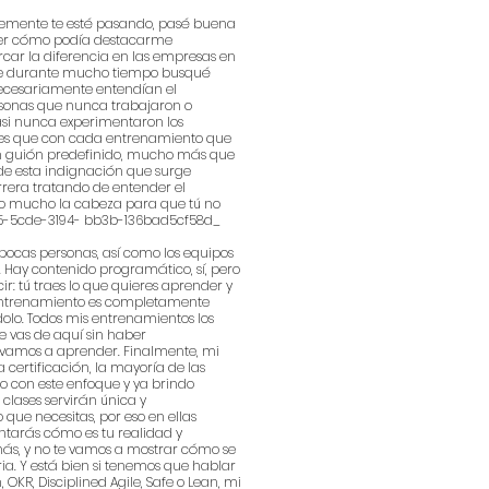
lemente te esté pasando, pasé buena
der cómo podía destacarme
ar la diferencia en las empresas en
que durante mucho tiempo busqué
ecesariamente entendían el
rsonas que nunca trabajaron o
si nunca experimentaron los
es que con cada entrenamiento que
n guión predefinido, mucho más que
de esta indignación que surge
rera tratando de entender el
peo mucho la cabeza para que tú no
05-5cde-3194- bb3b-136bad5cf58d_
pocas personas, así como los equipos
. Hay contenido programático, sí, pero
r: tú traes lo que quieres aprender y
 entrenamiento es completamente
olo. Todos mis entrenamientos los
e vas de aquí sin haber
 vamos a aprender. Finalmente, mi
 certificación, la mayoría de las
o con este enfoque y ya brindo
 clases servirán única y
que necesitas, por eso en ellas
ontarás cómo es tu realidad y
más, y no te vamos a mostrar cómo se
ria. Y está bien si tenemos que hablar
OKR, Disciplined Agile, Safe o Lean, mi