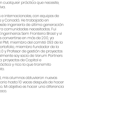
n cualquier práctica que necesite,
iva.
 e internacionales, con equipos de
dos y Canadá. He trabajado en
desde ingeniería de última generación
ra comunidades necesitadas. Fui
genheiros Sem Fronteira Brasil y vi
 convertirse en más de 200, ya
el PMI, miembro del comité 093 de la
ortafolio, miembro fundador de la
0 y Profesor de gestión de proyectos
almente soy socio de Verum Partners
 proyectos de Capital e
ráctica y rica la que transmito
to.
8, mis alumnos obtuvieron nuevos
ario hasta 10 veces después de hacer
Mi objetivo es hacer una diferencia
poco.