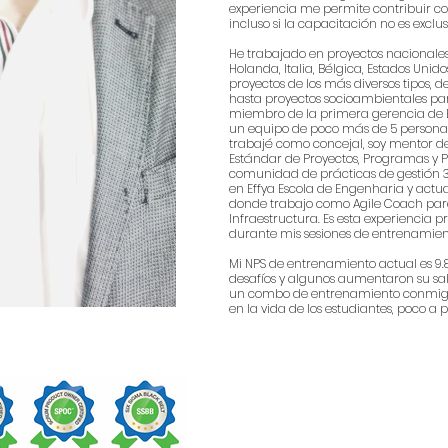
experiencia me permite contribuir co
incluso si la capacitación no es exclus
He trabajado en proyectos nacionales
Holanda, Italia, Bélgica, Estados Uni
proyectos de los más diversos tipos, 
hasta proyectos socioambientales pa
miembro de la primera gerencia de En
un equipo de poco más de 5 personas
trabajé como concejal, soy mentor d
Estándar de Proyectos, Programas y P
comunidad de prácticas de gestión 3.
en Effya Escola de Engenharia y actu
donde trabajo como Agile Coach para
Infraestructura. Es esta experiencia p
durante mis sesiones de entrenamien
Mi NPS de entrenamiento actual es 9.
desafíos y algunos aumentaron su sal
un combo de entrenamiento conmigo. 
en la vida de los estudiantes, poco a 