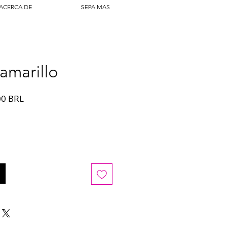
ACERCA DE
SEPA MAS
amarillo
cio
Precio
00 BRL
de
oferta