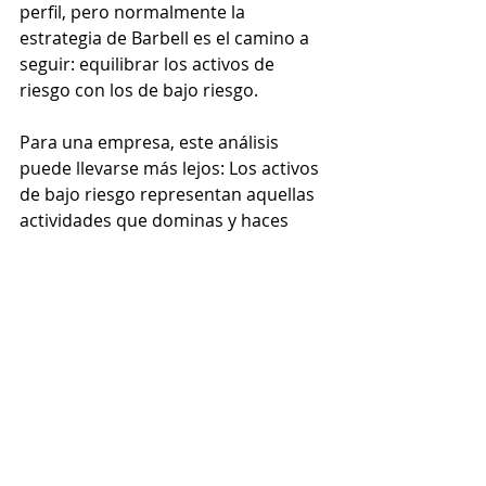
perfil, pero normalmente la 
estrategia de Barbell es el camino a 
seguir: equilibrar los activos de 
riesgo con los de bajo riesgo. 
Para una empresa, este análisis 
puede llevarse más lejos: Los activos 
de bajo riesgo representan aquellas 
actividades que dominas y haces 
bien, y que tienes poca o ninguna 
probabilidad de dejar de hacer. Los 
activos de riesgo son aquellas 
actividades con las que se tiene poca 
familiaridad y el riesgo de que no 
aporten ningún rendimiento es alto. 
Te toca entonces analizar los 
escenarios, desde el más optimista 
al más pesimista, y comprender 
cuáles son las probabilidades en 