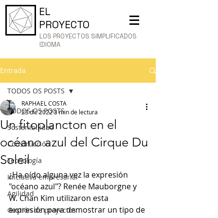
EL
PROYECTO
LOS PROYECTOS SIMPLIFICADOS
IDIOMA
Entrada
TODOS OS POSTS
RAPHAEL COSTA
TODOS OS POSTS
23 dic 2022
3 min de lectura
Un fitoplancton en el
Sostenibilidad
océano azul del Cirque Du
Construcción
Soleil
Tecnología
¿Ha oído alguna vez la expresión 
Iniciativa empresarial
"océano azul"? Renée Mauborgne y 
Agilidad
W. Chan Kim utilizaron esta 
expresión para demostrar un tipo de 
Gestión de proyectos