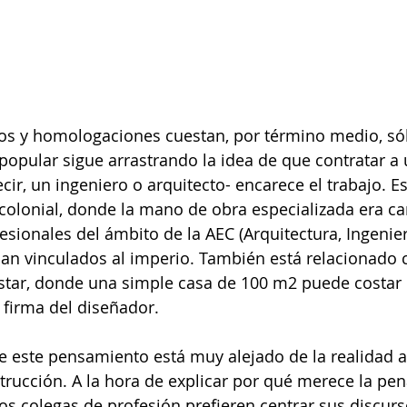
os y homologaciones cuestan, por término medio, sól
 popular sigue arrastrando la idea de que contratar a 
cir, un ingeniero o arquitecto- encarece el trabajo. Es
olonial, donde la mano de obra especializada era cara
esionales del ámbito de la AEC (Arquitectura, Ingenier
an vinculados al imperio. También está relacionado c
pstar, donde una simple casa de 100 m2 puede costar 
 firma del diseñador.
ue este pensamiento está muy alejado de la realidad a
rucción. A la hora de explicar por qué merece la pen
s colegas de profesión prefieren centrar sus discurs