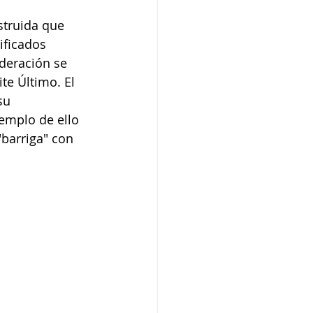
struida que 
ificados 
deración se 
te Último. El 
su 
emplo de ello 
barriga" con 