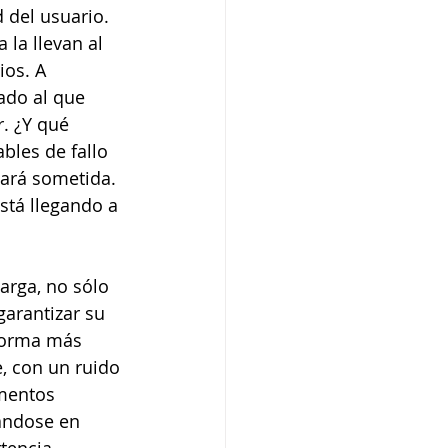
 del usuario. 
 la llevan al 
ios. A 
ado al que 
. ¿Y qué 
bles de fallo 
tará sometida. 
stá llegando a 
arga, no sólo 
arantizar su 
 forma más 
, con un ruido 
mentos 
ándose en 