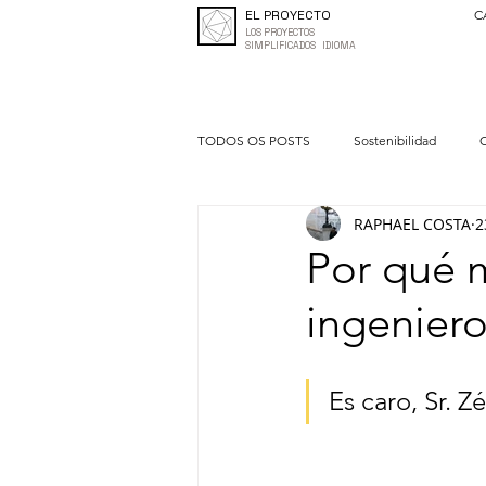
EL PROYECTO
C
LOS PROYECTOS
SIMPLIFICADOS IDIOMA
TODOS OS POSTS
Sostenibilidad
C
RAPHAEL COSTA
2
VMO
Gestión y madurez
Act
Por qué m
ingeniero
Es caro, Sr. 