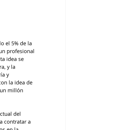
o el 5% de la 
un profesional 
ta idea se 
, y la 
ía y 
on la idea de 
un millón 
ctual del 
a contratar a 
os en la 