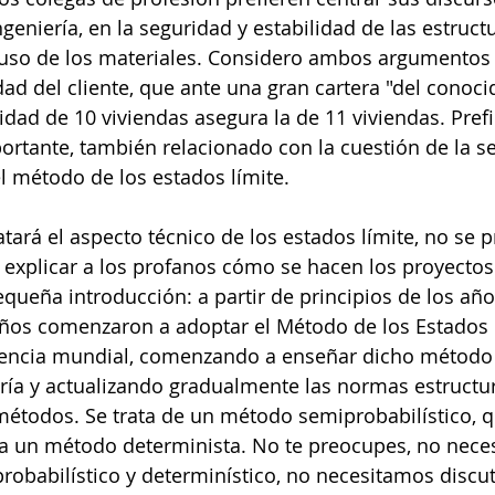
geniería, en la seguridad y estabilidad de las estructu
 uso de los materiales. Considero ambos argumentos 
dad del cliente, que ante una gran cartera "del conocid
idad de 10 viviendas asegura la de 11 viviendas. Prefi
rtante, también relacionado con la cuestión de la s
 método de los estados límite.
atará el aspecto técnico de los estados límite, no se 
 explicar a los profanos cómo se hacen los proyectos 
queña introducción: a partir de principios de los años
eños comenzaron a adoptar el Método de los Estados L
encia mundial, comenzando a enseñar dicho método 
ría y actualizando gradualmente las normas estructur
 métodos. Se trata de un método semiprobabilístico, q
r a un método determinista. No te preocupes, no neces
probabilístico y determinístico, no necesitamos discut