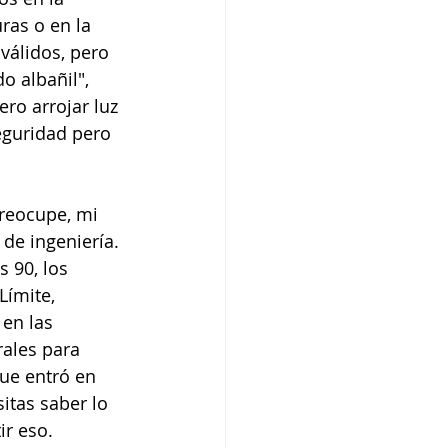
ras o en la 
válidos, pero 
o albañil", 
ero arrojar luz 
eguridad pero 
preocupe, mi 
de ingeniería. 
 90, los 
ímite, 
en las 
ales para 
ue entró en 
itas saber lo 
ir eso.