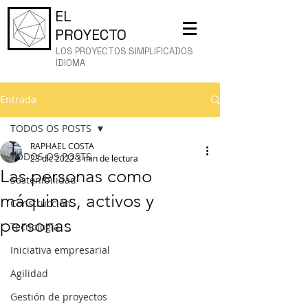
EL
PROYECTO
LOS PROYECTOS SIMPLIFICADOS
IDIOMA
Entrada
TODOS OS POSTS
RAPHAEL COSTA
TODOS OS POSTS
23 dic 2022
3 min de lectura
Las personas como
Sostenibilidad
máquinas, activos y
Construcción
personas
Tecnología
Iniciativa empresarial
Agilidad
Gestión de proyectos