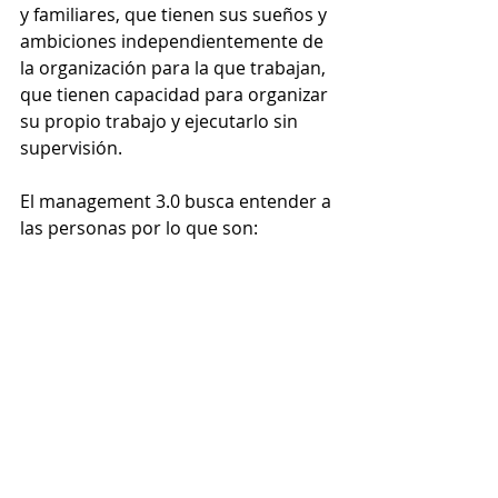
y familiares, que tienen sus sueños y 
ambiciones independientemente de 
la organización para la que trabajan, 
que tienen capacidad para organizar 
su propio trabajo y ejecutarlo sin 
supervisión. 
El management 3.0 busca entender a 
las personas por lo que son: 
personas, y es entendiendo a las 
personas como empezamos a 
entender un poco lo que es el 
sistema, y en lugar de buscar 
controlar los indicadores clave de un 
sistema, el management 3.0 busca 
darle al sistema las herramientas 
que necesita para autogestionarse: 
radiadores de información, 
aprendizaje permanente, feedback 